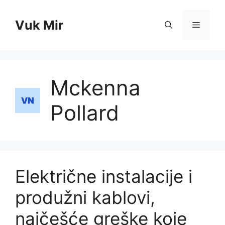
Skip
to
Vuk Mir
Menu
content
Mckenna
Pollard
Električne instalacije i
produžni kablovi,
najčešće greške koje