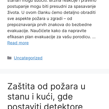
stanari mogu suočiti. Brzina reakcije i pravilno
postupanje mogu biti presudni za spasavanje
života. U ovom članku ćemo detaljno obraditi
sve aspekte požara u zgradi – od
prepoznavanja prvih znakova do bezbedne
evakuacije. Naučićete kako da napravite
efikasan plan evakuacije za vašu porodicu. …
Read more
Categories
Uncategorized
Zaštita od požara u
stanu i kući, gde
postaviti detektore