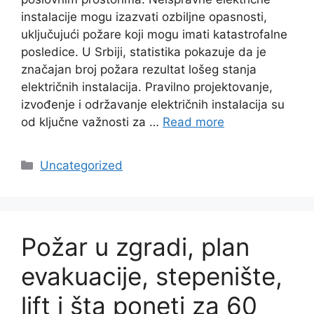
instalacije mogu izazvati ozbiljne opasnosti,
uključujući požare koji mogu imati katastrofalne
posledice. U Srbiji, statistika pokazuje da je
značajan broj požara rezultat lošeg stanja
električnih instalacija. Pravilno projektovanje,
izvođenje i održavanje električnih instalacija su
od ključne važnosti za …
Read more
Categories
Uncategorized
Požar u zgradi, plan
evakuacije, stepenište,
lift i šta poneti za 60