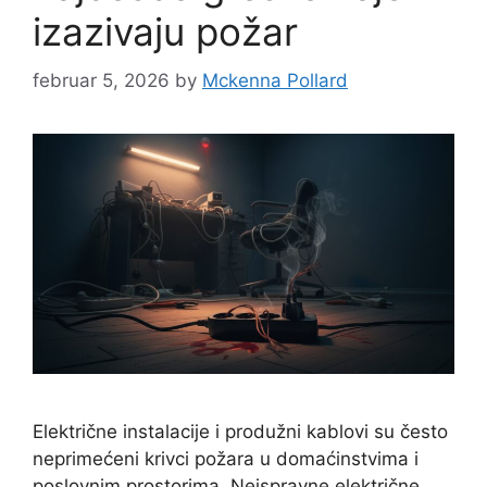
izazivaju požar
februar 5, 2026
by
Mckenna Pollard
Električne instalacije i produžni kablovi su često
neprimećeni krivci požara u domaćinstvima i
poslovnim prostorima. Neispravne električne