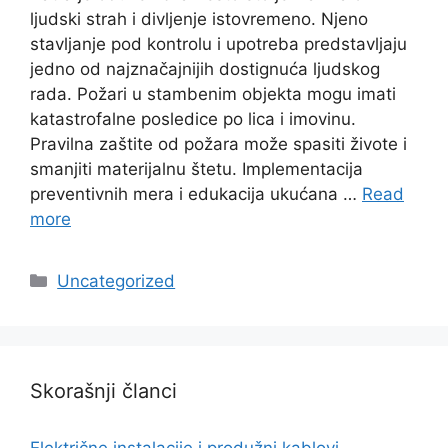
ljudski strah i divljenje istovremeno. Njeno
stavljanje pod kontrolu i upotreba predstavljaju
jedno od najznačajnijih dostignuća ljudskog
rada. Požari u stambenim objekta mogu imati
katastrofalne posledice po lica i imovinu.
Pravilna zaštite od požara može spasiti živote i
smanjiti materijalnu štetu. Implementacija
preventivnih mera i edukacija ukućana …
Read
more
Categories
Uncategorized
Skorašnji članci
Električne instalacije i produžni kablovi,